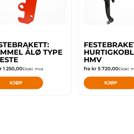
STEBRAKETT:
FESTEBRAKE
MMEL ÅLØ TYPE
HURTIGKOBL
FESTE
HMV
kr 1 250,00
fra kr 5 720,00
Ekskl. mva
Ekskl. 
KJØP
KJØP