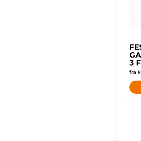
FE
GA
3 
fra 