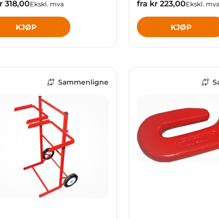
kr 318,00
fra kr 223,00
Ekskl. mva
Ekskl. mv
KJØP
KJØP
Sammenligne
S