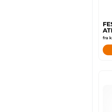
FE
AT
fra 