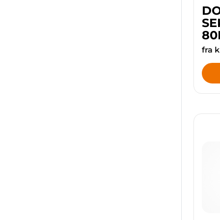
DO
SE
80
fra 