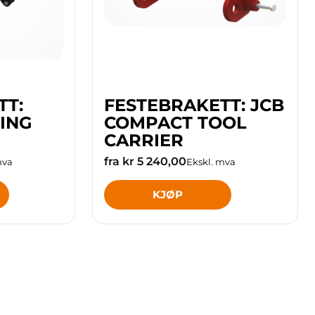
TT:
FESTEBRAKETT: JCB
ING
COMPACT TOOL
CARRIER
fra kr 5 240,00
mva
Ekskl. mva
KJØP