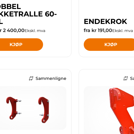
BBEL
KKETRALLE 60-
L
ENDEKROK
kr 2 400,00
fra kr 191,00
Ekskl. mva
Ekskl. mva
KJØP
KJØP
Sammenligne
S