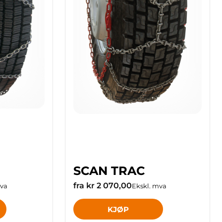
SCAN TRAC
fra kr 2 070,00
mva
Ekskl. mva
KJØP