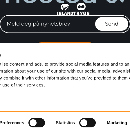
Meld deg på nyhetsbrev"
Send
Finn forhandler
s
e stillinger
Igland Serviceve
ise content and ads, to provide social media features and to an
rmation about your use of our site with our social media, advertis
Personvern
Kjøpsvilkår
Åpenhetsloven
Mediebank
 combine it with other information that you’ve provided to them o
 use of their services.
Utviklet av
Netlab
Preferences
Statistics
Marketing