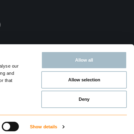
Allow all
rksted
alyse our
ing and
Allow selection
r that
Deny
Show details