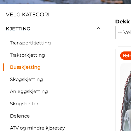
VELG KATEGORI
Dekk
KJETTING
-- Ve
Transportkjetting
Traktorkjetting
Nyh
Busskjetting
Skogskjetting
Anleggskjetting
Skogsbelter
Defence
ATV og mindre kjøretøy