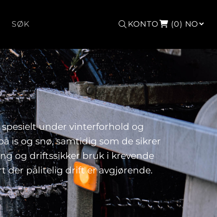
Søk
KONTO
(0)
 spesielt under vinterforhold og
å is og snø, samtidig som de sikrer
ing og driftssikker bruk i krevende
 der pålitelig drift er avgjørende.