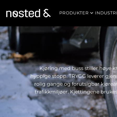
PRODUKTER
INDUSTR
Kjøring med buss stiller høye k
hyppige stopp. TRYGG leverer gjenn
rolig gange og forutsigbar kjøreat
trafikkmiljøer. Kjettingene brukes