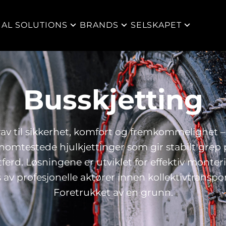
IAL SOLUTIONS
BRANDS
SELSKAPET
Busskjetting
rav til sikkerhet, komfort og fremkommelighet –
omtestede hjulkjettinger som gir stabilt grep p
ferd. Løsningene er utviklet for effektiv monter
 av profesjonelle aktører innen kollektivtransport
Foretrukket av en grunn.