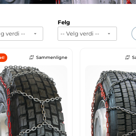
Felg
lg verdi --
-- Velg verdi --
Sammenligne
S
et!