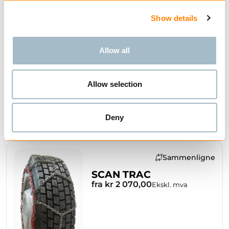
ATV
Show details
fra kr 1 920,00
Ekskl. mva
Allow all
Allow selection
KJØP
Deny
Sammenligne
SCAN TRAC
fra kr 2 070,00
Ekskl. mva