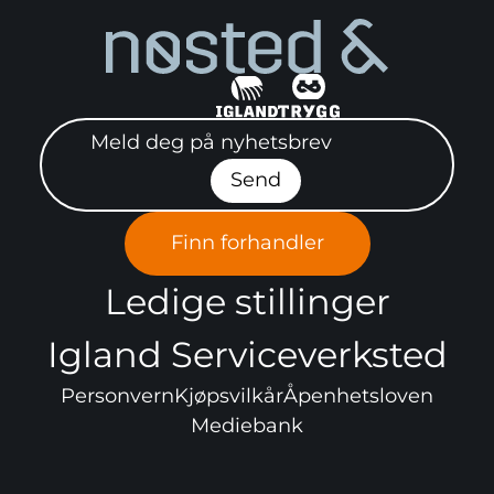
Meld deg på nyhetsbrev"
Send
Finn forhandler
Ledige stillinger
Igland Serviceverksted
Personvern
Kjøpsvilkår
Åpenhetsloven
Mediebank