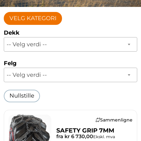
VELG KATEGORI
Dekk
-- Velg verdi --
Felg
-- Velg verdi --
Nullstille
Sammenligne
SAFETY GRIP 7MM
fra kr 6 730,00
Ekskl. mva