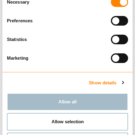
STILLASKJETTING
Necessary
Selection
KJØP
Preferences
Statistics
Sammenligne
KORTLENKET KJETTING
Marketing
G80 NS-EN 818-2
KJØP
Show details
Allow all
Sammenligne
KORTLENKET KJETTING
Allow selection
G100