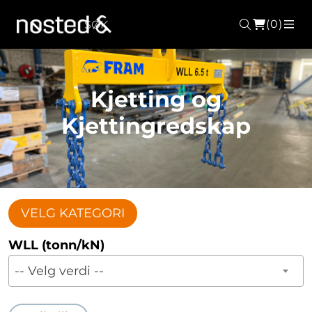
(0)
Søk
ME
Kjetting og
Kjettingredskap
VELG KATEGORI
WLL (tonn/kN)
-- Velg verdi --