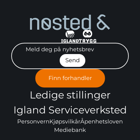
Meld deg på nyhetsbrev"
Send
Finn forhandler
Ledige stillinger
Igland Serviceverksted
Personvern
Kjøpsvilkår
Åpenhetsloven
Mediebank