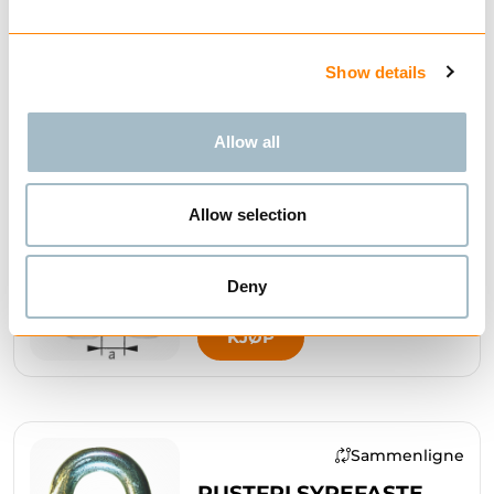
KJØP
Show details
Allow all
Sammenligne
Allow selection
RUSTFRI OMEGA
KOPLINGSLØKKE TYPE
CGS
Deny
KJØP
Sammenligne
RUSTFRI SYREFASTE