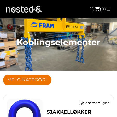
(0)
Søk
ME
Koblingselementer
VELG KATEGORI
Sammenligne
SJAKKELLØKKER