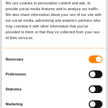
We use cookies to personalise content and ads, to
provide social media features and to analyse our traffic.
KJØP
We also share information about your use of our site with
our social media, advertising and analytics partners who
may combine it with other information that you’ve
provided to them or that they’ve collected from your use
of their services.
Sammenligne
KOBLINGSLØKKE MED
GAFFEL
Consent
Necessary
Selection
KJØP
Preferences
Statistics
Sammenligne
OMEGA
Marketing
KOBLINGSLØKKE