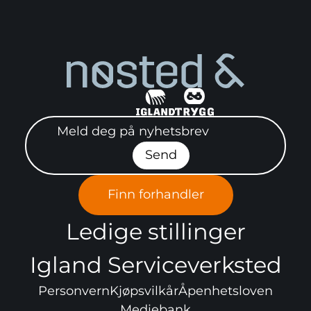
Meld deg på nyhetsbrev"
Send
Finn forhandler
Ledige stillinger
Igland Serviceverksted
Personvern
Kjøpsvilkår
Åpenhetsloven
Mediebank