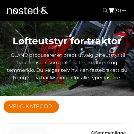
(0)
Søk
ME
Løfteutstyr for traktor
IGLAND produserer et bredt utvalg løfteutstyr til
traktorlaster, som pallegafler, multigrip og
tømmerklo. Du velger selv hvilken festebrakett du
trenger – vi har løsninger for alle typer lastere.
VELG KATEGORI
Sammenligne