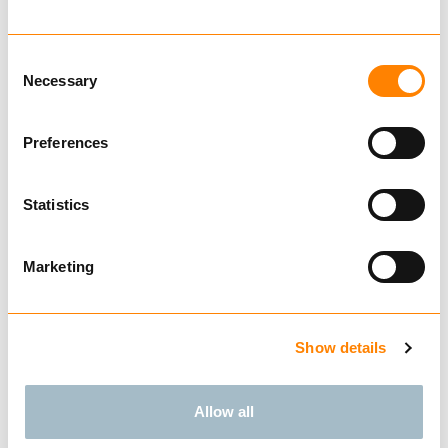
GR 30 TØMMERKLO
fra kr 29 040,00
Ekskl. mva
Consent
KJØP
Necessary
Selection
Preferences
Sammenligne
Statistics
IGLAND FLH 115
fra kr 26 000,00
Ekskl. mva
Marketing
KJØP
Show details
Sammenligne
Allow all
IGLAND FLH 95
fra kr 25 480,00
Ekskl. mva