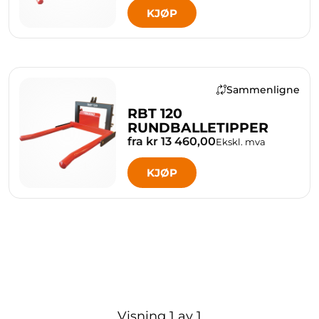
KJØP
Sammenligne
RBT 120
RUNDBALLETIPPER
fra kr 13 460,00
Ekskl. mva
KJØP
Visning
1
av
1