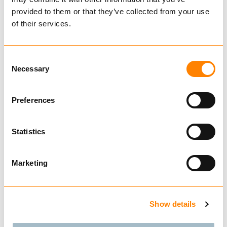
provided to them or that they’ve collected from your use
of their services.
Sammenligne
MERCHKIT SOMMER
fra kr 299,00
Ekskl. mva
Consent
Necessary
Selection
KJØP
Preferences
Sammenligne
Statistics
MERCHKIT SOMMER
fra kr 299,00
Ekskl. mva
Marketing
KJØP
Show details