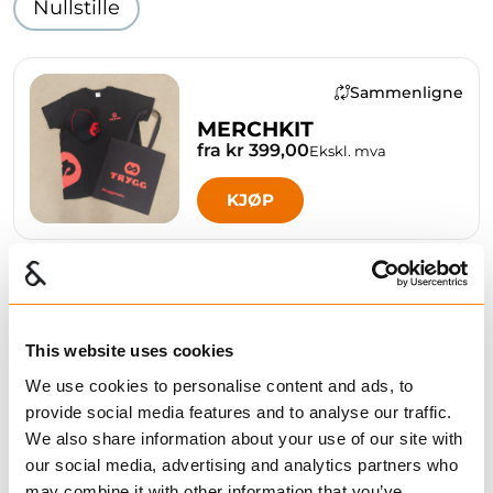
Nullstille
Sammenligne
MERCHKIT
fra kr 399,00
Ekskl. mva
KJØP
Sammenligne
This website uses cookies
MERCHKIT
fra kr 399,00
Ekskl. mva
We use cookies to personalise content and ads, to
provide social media features and to analyse our traffic.
KJØP
We also share information about your use of our site with
our social media, advertising and analytics partners who
may combine it with other information that you’ve