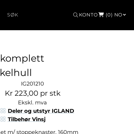
Søk
KONTO
(0)
 komplett
kelhull
IG201210
Kr 223,00 pr stk
Ekskl. mva
Deler og utstyr IGLAND
Tilbehør Vinsj
met m/ stoppeknaster. 160mm