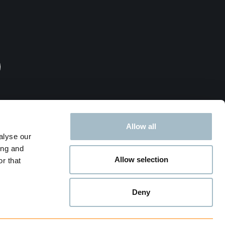
Allow all
rksted
alyse our
ing and
Allow selection
r that
Deny