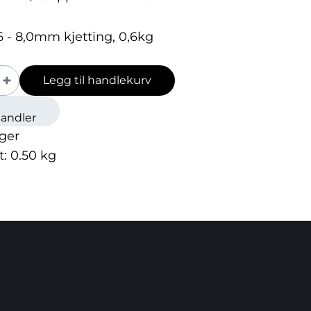
,6 - 8,0mm kjetting, 0,6kg
+
Legg til handlekurv
handler
ager
t:
0.50
kg