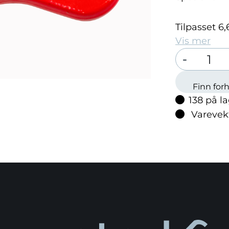
Tilpasset 6
Vis mer
Velg antall:
-
Finn for
138 på l
Varevek