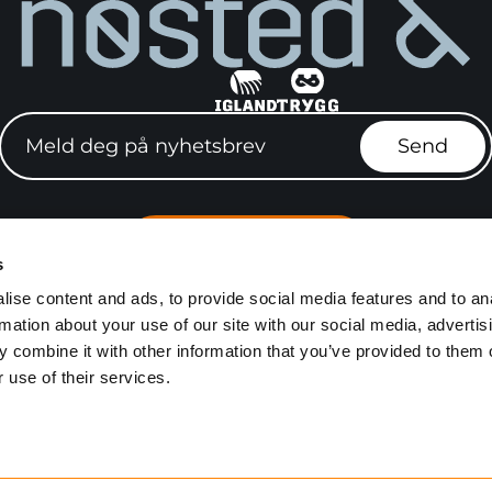
Meld deg på nyhetsbrev"
Send
Finn forhandler
s
e stillinger
Igland Serviceve
ise content and ads, to provide social media features and to an
rmation about your use of our site with our social media, advertis
Personvern
Kjøpsvilkår
Åpenhetsloven
Mediebank
 combine it with other information that you’ve provided to them o
 use of their services.
Utviklet av
Netlab