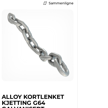
Sammenligne
ALLOY KORTLENKET
KJETTING G64