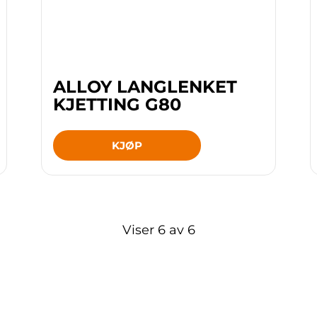
ALLOY LANGLENKET
KJETTING G80
KJØP
Viser
6
av
6