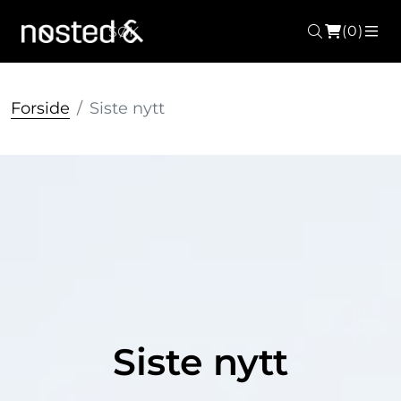
(0)
Søk
ME
Forside
Siste nytt
Siste nytt