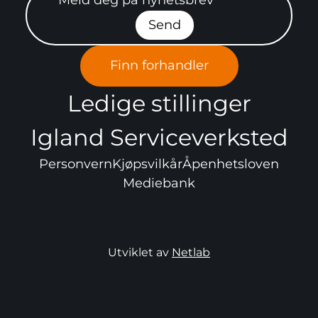
Send
Finn forhandler
Ledige stillinger
Igland Serviceverksted
Personvern
Kjøpsvilkår
Åpenhetsloven
Mediebank
Utviklet av
Netlab