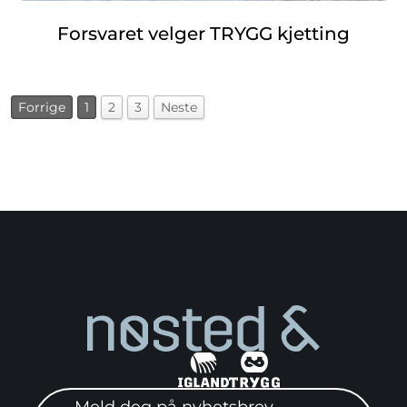
Forsvaret velger TRYGG kjetting
Forrige
1
2
3
Neste
Meld deg på nyhetsbrev"