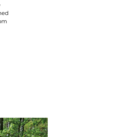
e
med
som