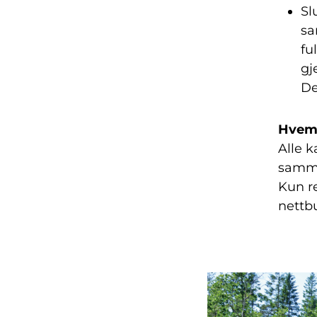
Sl
sa
fu
gj
De
Hvem 
Alle k
samme
Kun re
nettb