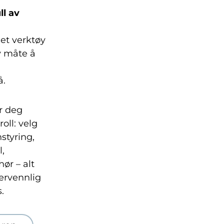
ll av
et verktøy
y måte å
å.
r deg
oll: velg
styring,
l,
hør – alt
ervennlig
.