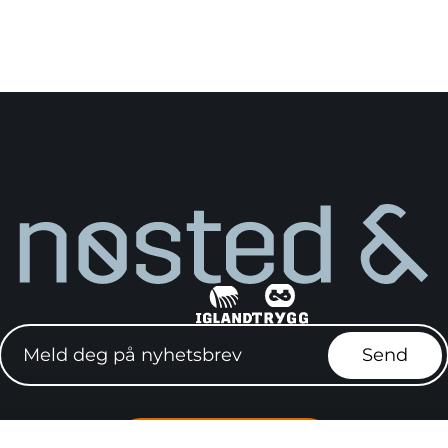
Meld deg på nyhetsbrev"
Send
Finn forhandler