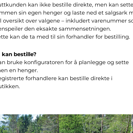
uttkunden kan ikke bestille direkte, men kan sett
mmen sin egen henger og laste ned et salgsark 
ll oversikt over valgene – inkludert varenummer 
enspeiler den eksakte sammensetningen.
tte kan de ta med til sin forhandler for bestilling.
kan bestille?
an bruke konfiguratoren for å planlegge og sette
n en henger.
gistrerte forhandlere kan bestille direkte i
utikken.