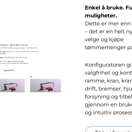
Enkel å bruke. Fu
muligheter.
Dette er mer enn 
– det er en helt n
velge og kjøpe
tømmerhenger p
Konfiguratoren gi
valgfrihet og kontr
ramme, kran, kran
drift, bremser, hju
forsyning og tilbe
gjennom en bruk
og intuitiv prosess