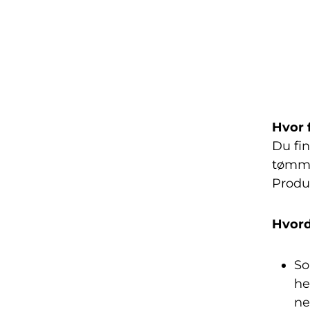
Hvor 
Du fi
tømme
Produ
Hvord
So
he
ne