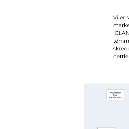
Vi er 
marke
IGLAN
tømme
skred
nettle