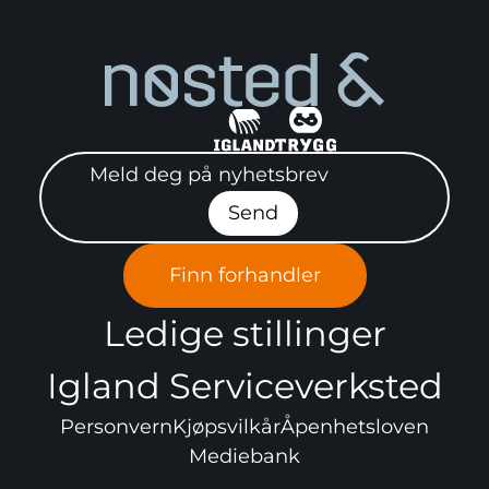
Meld deg på nyhetsbrev"
Send
Finn forhandler
Ledige stillinger
Igland Serviceverksted
Personvern
Kjøpsvilkår
Åpenhetsloven
Mediebank