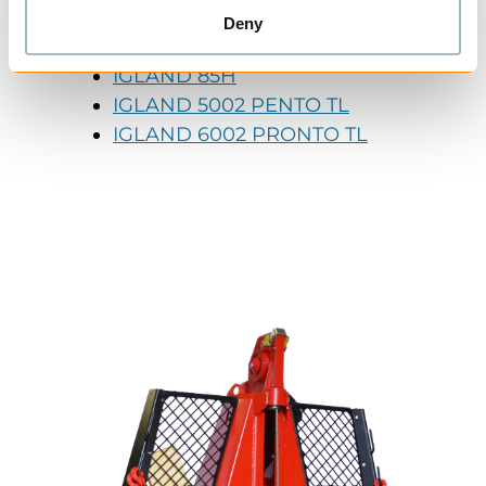
IGLAND PROMAX 58
Deny
IGLAND PROMAX 68
IGLAND 85H
IGLAND 5002 PENTO TL
IGLAND 6002 PRONTO TL