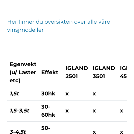
Her finner du oversikten over alle våre
vinsjmodeller
Egenvekt
IGLAND
IGLAND
IGL
(u/ Laster
Effekt
2501
3501
4501
etc)
1,5t
30hk
x
x
30-
1,5-3,5t
x
x
x
60hk
50-
3-4,5t
x
x