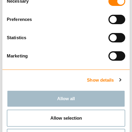
Necessary
Selection
Alle maskiner utvikles og
produseres lokalt, med et tydelig
Preferences
fokus på kvalitet, innovasjon og
lang levetid. Reservedeler
garanteres i opptil 20 år, og
Statistics
mange av selskapets maskiner er
fortsatt i drift etter flere tiår.
Marketing
Show details
Allow all
Allow selection
POSCH sine