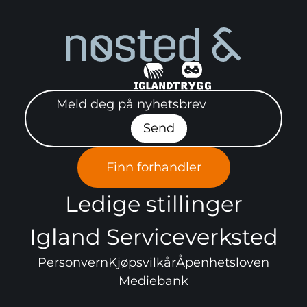
Meld deg på nyhetsbrev"
Send
Finn forhandler
Ledige stillinger
Igland Serviceverksted
Personvern
Kjøpsvilkår
Åpenhetsloven
Mediebank