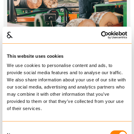
This website uses cookies
We use cookies to personalise content and ads, to
Om POSCH
provide social media features and to analyse our traffic.
We also share information about your use of our site with
our social media, advertising and analytics partners who
POSCH har i snart 80 år utviklet
may combine it with other information that you’ve
maskiner som gjør trearbeid
provided to them or that they’ve collected from your use
enklere, smartere og tryggere.
of their services.
Selskapet er familieeid og drives
nå av tredje generasjon, med
Consent
produksjon i Leibnitz i Østerrike.