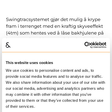
Swingtracsystemet gjør det mulig å krype
fram i terrenget med en kraftig skyveeffekt
(4tm) som hentes ved å låse bakhjulene på
hengeren kombinert med den hydrauliske
styringen på boggien.
Stor svingkapasitet på 50°som betjenes
This website uses cookies
ved hjelp av traktorens hydraulikkspak.
We use cookies to personalise content and ads, to
Dette gjør det lett å styre unna hindre
provide social media features and to analyse our traffic.
og manøvrere i vanskelige partier i
We also share information about your use of our site with
terrenget, eller følge i traktorens spor.
our social media, advertising and analytics partners who
Svingteknikken kan også brukes til å
may combine it with other information that you’ve
presse hjulene over hindringer.
provided to them or that they’ve collected from your use
Overføring av vekt med lang avstand fra
of their services.