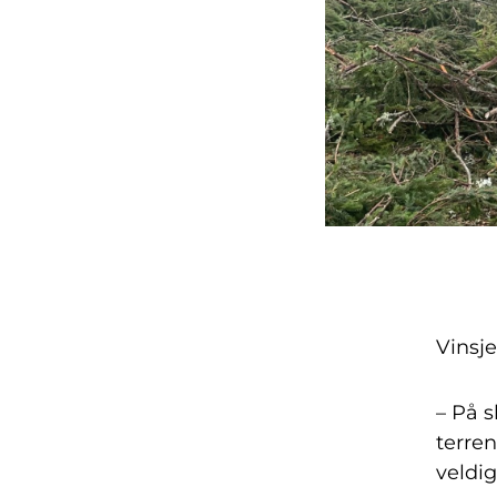
Vinsje
– På s
terre
veldig