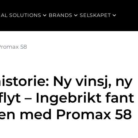
IAL SOLUTIONS
BRANDS
SELSKAPET
Promax 58
storie: Ny vinsj, ny
lyt – Ingebrikt fant
gen med Promax 58