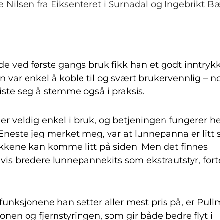
e Nilsen fra Eiksenteret i Surnadal og Ingebrikt B
de ved første gangs bruk fikk han et godt inntrykk
n var enkel å koble til og svært brukervennlig – n
iste seg å stemme også i praksis.
er veldig enkel i bruk, og betjeningen fungerer he
Eneste jeg merket meg, var at lunnepanna er litt 
okkene kan komme litt på siden. Men det finnes
vis bredere lunnepannekits som ekstrautstyr, forte
funksjonene han setter aller mest pris på, er Pull
onen og fjernstyringen, som gir både bedre flyt i