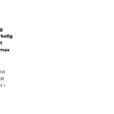
og
rkelig
lt
omax
ist
dt
t i