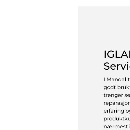
IGL
Serv
I Mandal t
godt bruk
trenger se
reparasjo
erfaring o
produktku
nærmest i