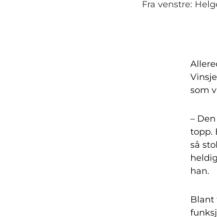
Fra venstre: Helg
Allere
Vinsje
som v
– Den 
topp. 
så st
heldig
han.
Blant 
funksj