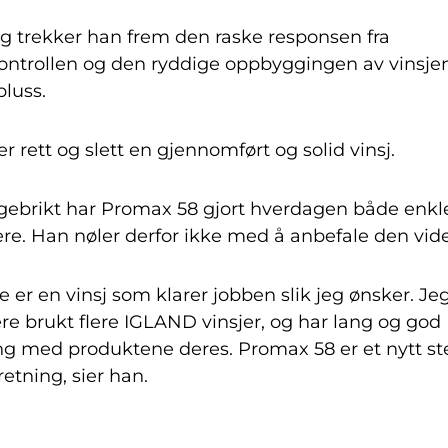
egg trekker han frem den raske responsen fra
kontrollen og den ryddige oppbyggingen av vinsj
pluss.
er rett og slett en gjennomført og solid vinsj.
ngebrikt har Promax 58 gjort hverdagen både enkl
ere. Han nøler derfor ikke med å anbefale den vide
e er en vinsj som klarer jobben slik jeg ønsker. Je
ere brukt flere IGLAND vinsjer, og har lang og god
ing med produktene deres. Promax 58 er et nytt st
 retning, sier han.