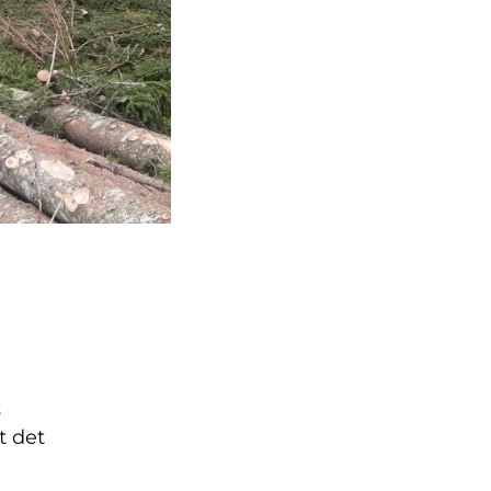
t
t det