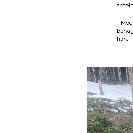
arbei
– Med
behage
han.