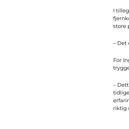
I till
fjern
store 
– Det 
For I
trygg
– Dett
tidlig
erfar
riktig