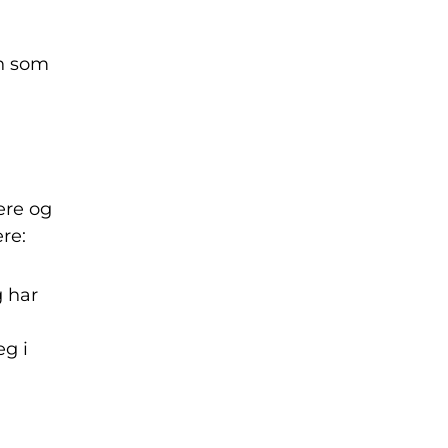
en som
ere og
re:
g har
eg i