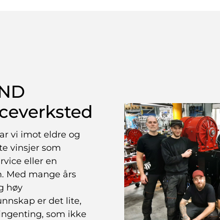
AND
iceverksted
ar vi imot eldre og
te vinsjer som
rvice eller en
n. Med mange års
g høy
nnskap er det lite,
ngenting, som ikke