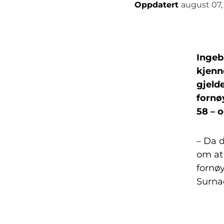
Oppdatert
august 07,
Ingeb
kjenn
gjeld
fornø
58 – 
– Da d
om at
fornøy
Surnad