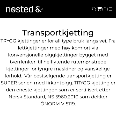
(0)
Søk
M
Transportkjetting
TRYGG kjettinger er for all type bruk langs vei. Fra
lettkjettinger med høy komfort via
konvensjonelle piggkjettinger bygget med
tverrlenker, til helflytende rutemønstrede
kjettinger for tyngre maskiner og vanskelige
forhold. Vår bestselgende transportkjetting er
SUPER serien med firkantpigg. TRYGG kjetting er
den eneste kjettingen som er sertifisert etter
Norsk Standard, NS 5960:2010 som dekker
ÖNORM V 5119.