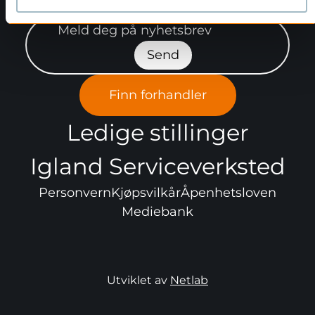
Meld deg på nyhetsbrev"
Send
Finn forhandler
Ledige stillinger
Igland Serviceverksted
Personvern
Kjøpsvilkår
Åpenhetsloven
Mediebank
Utviklet av
Netlab