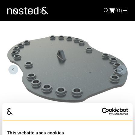
(0)
Søk
ME
Forrige
Nest
FMP 22150
This website uses cookies