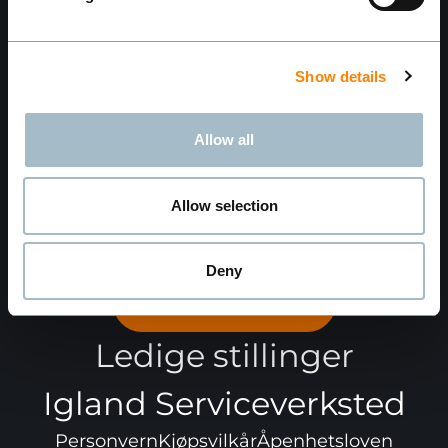
Show details
Allow all
Allow selection
Meld deg på nyhetsbrev"
Send
Deny
Finn forhandler
Ledige stillinger
Igland Serviceverksted
Personvern
Kjøpsvilkår
Åpenhetsloven