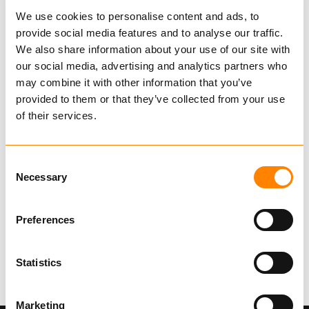
Koblingsplater
We use cookies to personalise content and ads, to
provide social media features and to analyse our traffic.
Varmgalvanisert koblingsplate med en
We also share information about your use of our site with
kapasitet på 150 tonn i hvert koblingspunkt,
our social media, advertising and analytics partners who
samt løfteøre for bøye med en brukslast på 10
may combine it with other information that you’ve
provided to them or that they’ve collected from your use
tonn.
of their services.
Sertifisert iht. NS 9415:2021 for bruk i flytende
Vis mer
oppdrettsanlegg.
Consent
Necessary
Finn forhandler
Selection
Be om leveringstid
Preferences
Katalog
Statistics
Marketing