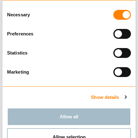
52 VINSJ
Consent
fra kr 39 730,00
Ekskl. mva
Necessary
Selection
Preferences
Statistics
KJØP
Marketing
Sammenligne
52S VINSJ
Show details
fra kr 49 820,00
Ekskl. mva
Allow all
Allow selection