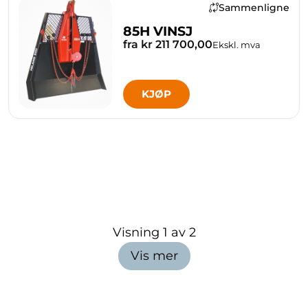
Sammenligne
85H VINSJ
fra kr 211 700,00
Ekskl. mva
KJØP
Visning
1
av
2
Vis mer