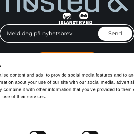
Meld deg på nyhetsbrev"
Send
Finn forhandler
s
e stillinger
Igland Serviceve
ise content and ads, to provide social media features and to an
rmation about your use of our site with our social media, advertis
Personvern
Kjøpsvilkår
Åpenhetsloven
Mediebank
 combine it with other information that you’ve provided to them o
 use of their services.
Utviklet av
Netlab