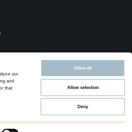
Allow all
rksted
alyse our
ing and
Allow selection
r that
Deny