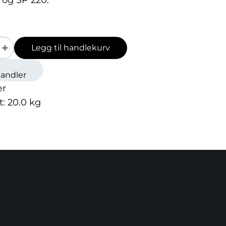
 og SP 220.
+
Legg til handlekurv
handler
er
t:
20.0
kg