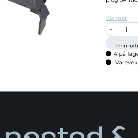
plog SP 180
Vis mer
Velg antall:
-
Finn for
4 på lag
Varevek