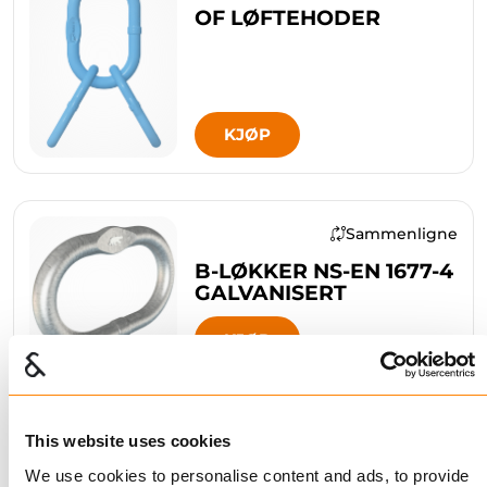
OF LØFTEHODER
KJØP
Sammenligne
B-LØKKER NS-EN 1677-4
GALVANISERT
KJØP
Sammenligne
This website uses cookies
FRAM A-LØKKER
We use cookies to personalise content and ads, to provide