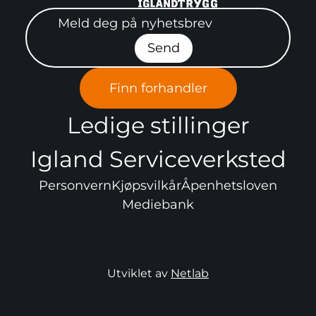
Meld deg på nyhetsbrev"
Send
Finn forhandler
Ledige stillinger
Igland Serviceverksted
Personvern
Kjøpsvilkår
Åpenhetsloven
Mediebank
Utviklet av
Netlab