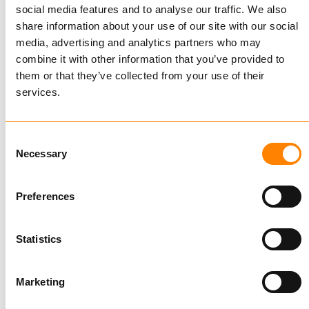
social media features and to analyse our traffic. We also
share information about your use of our site with our social
media, advertising and analytics partners who may
combine it with other information that you’ve provided to
KJØP
them or that they’ve collected from your use of their
services.
Sammenligne
Consent
RINGER
Necessary
Selection
KJØP
Preferences
Statistics
Sammenligne
RINGER
VARMFORSINKET
Marketing