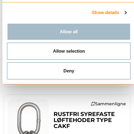
KJØP
Show details
Allow all
Sammenligne
RUSTFRI SYREFASTE B-
LØKKER TYPE CAGF
Allow selection
Deny
KJØP
Sammenligne
RUSTFRI SYREFASTE
LØFTEHODER TYPE
CAKF