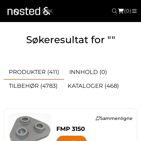
(0)
Søk
M
Søkeresultat for ""
PRODUKTER
(411)
INNHOLD
(0)
TILBEHØR
(4783)
KATALOGER
(468)
Sammenligne
FMP 3150