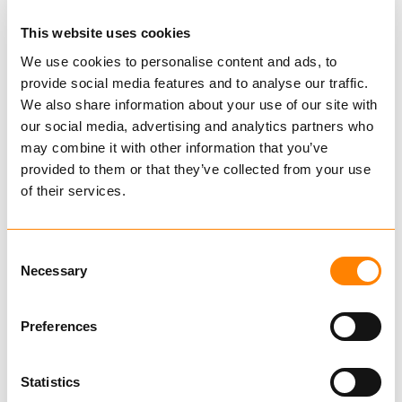
This website uses cookies
Sammenligne
We use cookies to personalise content and ads, to
KORTLENKET
provide social media features and to analyse our traffic.
USERTIFISERT
We also share information about your use of our site with
KJETTING G40
our social media, advertising and analytics partners who
GALVANISERT
may combine it with other information that you’ve
provided to them or that they’ve collected from your use
KJØP
of their services.
Consent
Sammenligne
Necessary
Selection
KJETTINGREDSKAP G80
2-PART
Preferences
Statistics