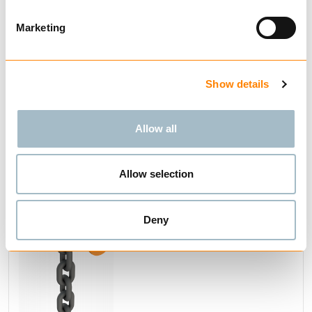
KJØP
Marketing
Show details
Sammenligne
KJETTINGREDSKAP G80
1-PART
Allow all
Allow selection
Deny