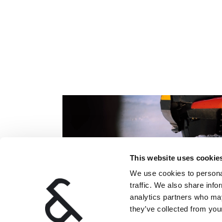
This website uses cookie
We use cookies to personal
traffic. We also share info
analytics partners who may
they’ve collected from your