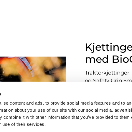
Kjettinge
med Bio
Traktorkjettinger:
og Safety Grip 
Skogskjettinger: 
s
Mindre kjettinger
ise content and ads, to provide social media features and to an
Kompakt
rmation about your use of our site with our social media, advertis
 combine it with other information that you’ve provided to them o
All ny produksjon
 use of their services.
vil nå benytte Bi