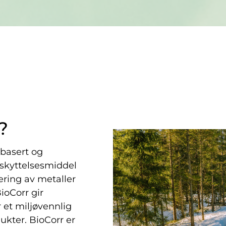
?
obasert og
eskyttelsesmiddel
ring av metaller
ioCorr gir
 et miljøvennlig
ukter. BioCorr er