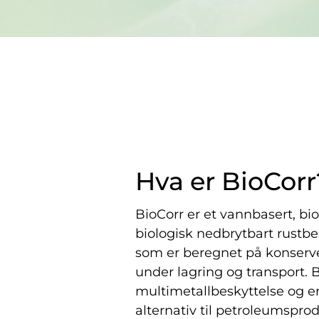
Hva er BioCorr
BioCorr er et vannbasert, bi
biologisk nedbrytbart rustb
som er beregnet på konserve
under lagring og transport. B
multimetallbeskyttelse og er
alternativ til petroleumsprod