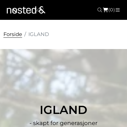
(0)
Søk
ME
Forside
IGLAND
IGLAND
- skapt for generasjoner