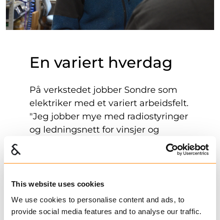
En variert hverdag
På verkstedet jobber Sondre som
elektriker med et variert arbeidsfelt.
"Jeg jobber mye med radiostyringer
og ledningsnett for vinsjer og
tømmerhengere, i tillegg til
arbeidstegninger og
koblingsskjemaer. Denne
kombinasjonen gir meg både
This website uses cookies
utfordring og variasjon, noe jeg
We use cookies to personalise content and ads, to
setter pris på."
provide social media features and to analyse our traffic.