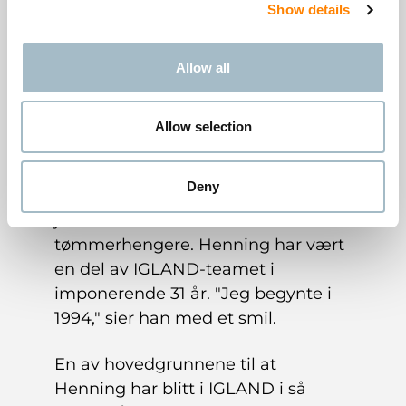
Show details
Allow all
En hverdag fylt med
Allow selection
humor og fellesskap
Deny
Videre møter vi Henning, som
jobber med å montere
tømmerhengere. Henning har vært
en del av IGLAND-teamet i
imponerende 31 år. "Jeg begynte i
1994," sier han med et smil.
En av hovedgrunnene til at
Henning har blitt i IGLAND i så