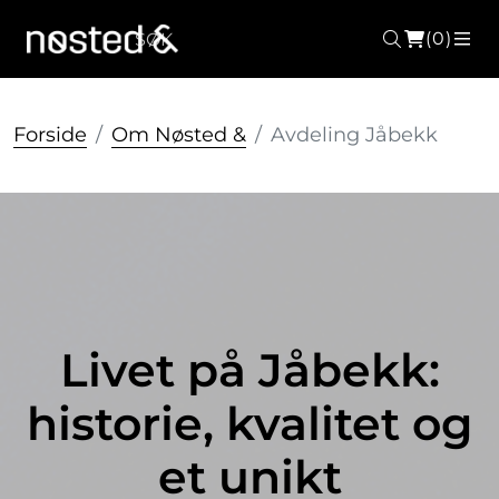
(0)
Søk
ME
Forside
Om Nøsted &
Avdeling Jåbekk
Livet på Jåbekk:
historie, kvalitet og
et unikt