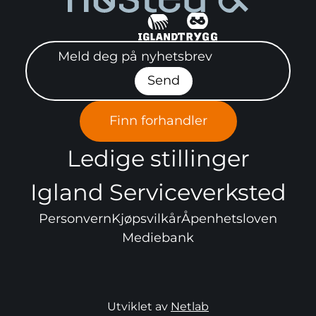
Meld deg på nyhetsbrev"
Send
Finn forhandler
Ledige stillinger
Igland Serviceverksted
Personvern
Kjøpsvilkår
Åpenhetsloven
Mediebank
Utviklet av
Netlab