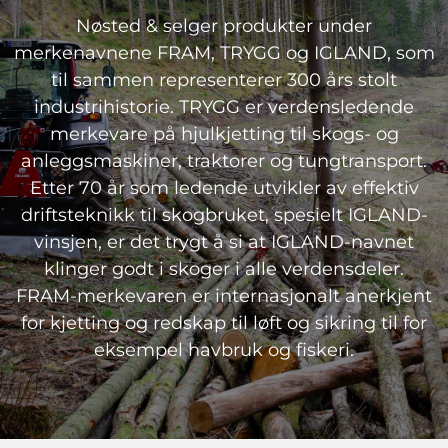
Nøsted & selger produkter under
merkenavnene FRAM, TRYGG og IGLAND, som
til sammen representerer 300 års stolt
industrihistorie. TRYGG er verdensledende
merkevare på hjulkjetting til skogs- og
anleggsmaskiner, traktorer og tungtransport.
Etter 70 år som ledende utvikler av effektiv
driftsteknikk til skogbruket, spesielt IGLAND-
vinsjen, er det trygt å si at IGLAND-navnet
klinger godt i skoger i alle verdensdeler.
FRAM-merkevaren er internasjonalt anerkjent
for kjetting og redskap til løft og sikring til for
eksempel havbruk og fiskeri.