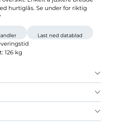
d hurtiglås. Se under for riktig
.
handler
Last ned datablad
veringstid
t:
126
kg