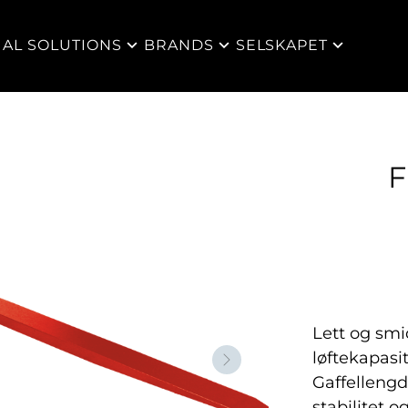
IAL SOLUTIONS
BRANDS
SELSKAPET
F
Lett og smi
løftekapasi
Neste
Gaffellengd
stabilitet o