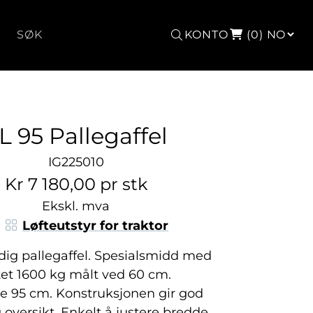
Søk
KONTO
(0)
L 95 Pallegaffel
IG225010
Kr 7 180,00 pr stk
Ekskl. mva
Løfteutstyr for traktor
dig pallegaffel. Spesialsmidd med
tet 1600 kg målt ved 60 cm.
e 95 cm. Konstruksjonen gir god
g oversikt. Enkelt å justere bredde