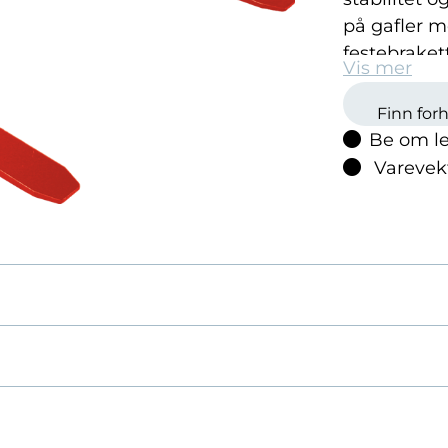
på gafler me
festebrakett
Vis mer
Finn for
Be om le
Varevek