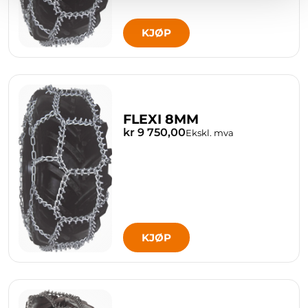
KJØP
FLEXI 8MM
kr 9 750,00
Ekskl. mva
KJØP