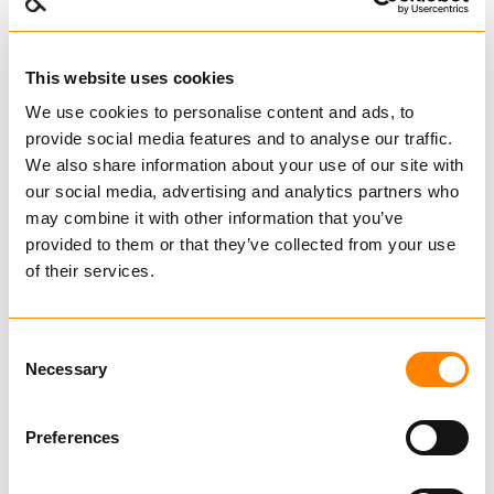
Utvalgte produkter
This website uses cookies
We use cookies to personalise content and ads, to
provide social media features and to analyse our traffic.
We also share information about your use of our site with
our social media, advertising and analytics partners who
FAST TRAC
may combine it with other information that you’ve
M/FIRKANTPIGG 8MM
provided to them or that they’ve collected from your use
kr 15 700,00
Ekskl. mva
of their services.
Consent
Necessary
Selection
KJØP
Preferences