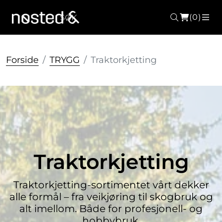
(0)
Søk
ME
Forside
TRYGG
Traktorkjetting
Traktorkjetting
Traktorkjetting-sortimentet vårt dekker
alle formål – fra veikjøring til skogbruk og
alt imellom. Både for profesjonell- og
hobbybruk.