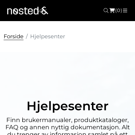
(0)
Søk
ME
Forside
Hjelpesenter
Hjelpesenter
Finn brukermanualer, produktkataloger,
FAQ og annen nyttig dokumentasjon. Alt
du trenger av informasjon samlet på ett