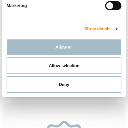
Marketing
Show details
Allow all
Allow selection
Ofte stilte spørsmål TRYGG
Deny