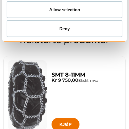
Media
Allow selection
Vei
*****
****
****
*****
Terreng
***
****
***
**
Deny
Relaterte produkter
Vekt
****
****
****
*****
(letthet)
SMT 8-11MM
Kr 9 750,00
Ekskl. mva
KJØP