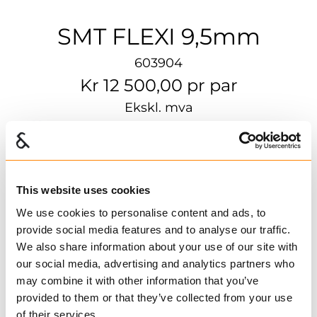
SMT FLEXI 9,5mm
603904
Kr 12 500,00 pr par
Ekskl. mva
Traktorkjetting
Dekk
This website uses cookies
We use cookies to personalise content and ads, to
Felg
provide social media features and to analyse our traffic.
We also share information about your use of our site with
our social media, advertising and analytics partners who
603904
may combine it with other information that you’ve
TRYGG SMT
provided to them or that they’ve collected from your use
Flexi 9,5mm
of their services.