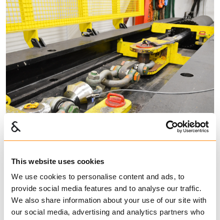
This website uses cookies
Kontroll og testing
We use cookies to personalise content and ads, to
provide social media features and to analyse our traffic.
Vi tilbyr sertifisering, re-sertifisering
We also share information about your use of our site with
og testing av løfteutstyr på vårt
our social media, advertising and analytics partners who