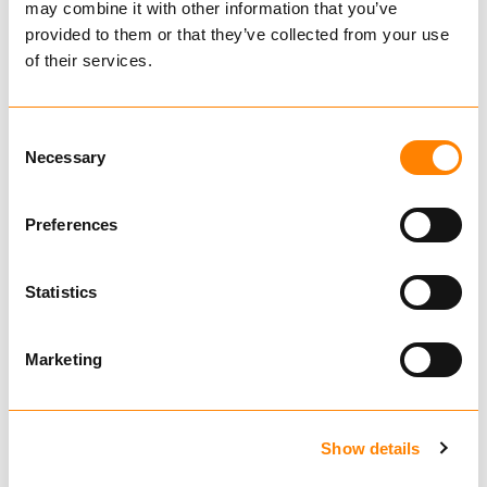
moderne testsenter i Sannidal. Med
may combine it with other information that you’ve
avansert teknologi og høy
provided to them or that they’ve collected from your use
of their services.
fagkompetanse sikrer vi at ditt
utstyr oppfyller de strengeste
sikkerhetsstandardene.
Consent
Necessary
Selection
Les mer
Preferences
Statistics
Utvalgte kategorier - se
Marketing
produktvelger for
produktsøk
Show details