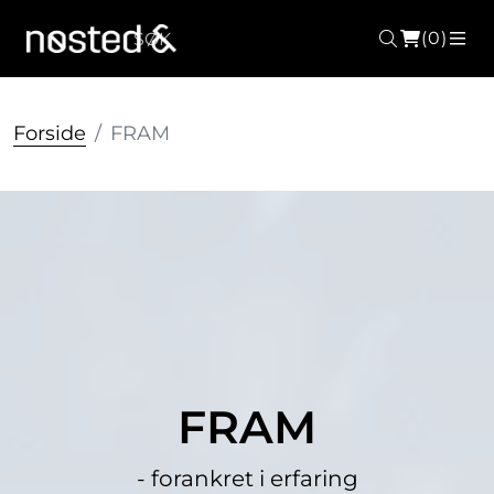
(0)
Søk
ME
Forside
FRAM
FRAM
- forankret i erfaring